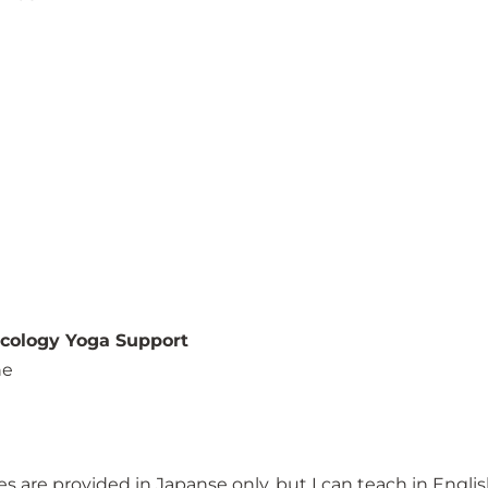
ncology Yoga Support
ne
es are provided in Japanse only, but I can teach in Engli