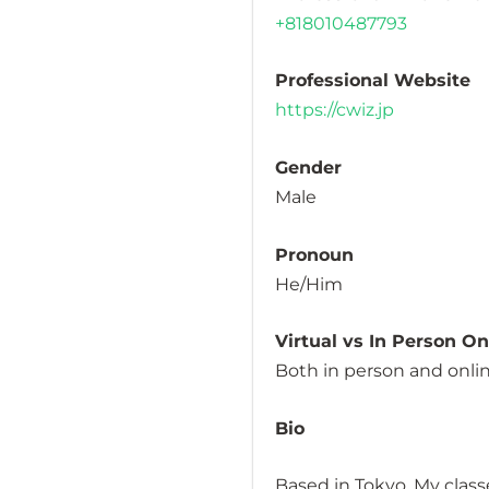
+818010487793
Professional Website
https://cwiz.jp
Gender
Male
Pronoun
He/Him
Virtual vs In Person O
Both in person and onli
Bio
Based in Tokyo. My class