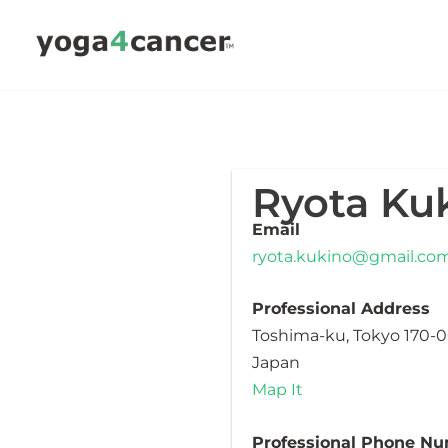
Skip
to
content
Ryota Ku
Email
ryota.kukino@gmail.co
Professional Address
Toshima-ku, Tokyo 170-0
Japan
Map It
Professional Phone N