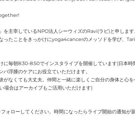
ogether!
を主宰しているNPO法人シーウィズのRavi(ラビ)と申します
ったことをきっかけにyoga4cancerのメッソドを学び、Ta
に毎朝8:30-8:50でインスタライブを開催しています(日本時
ンパ浮腫のケアにお役立ていただけます。
験がなくても大丈夫。仲間と一緒に楽しくご自分の身体と心を
ない場合はアーカイブもご活用いただけます)
z.jp」をフォローしてください。時間になったらライブ開始の通知が