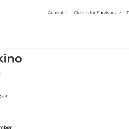
General
Classes for Survivors
kino
m
013
umber